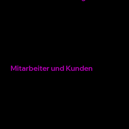
Wir finden
Mitarbeiter und Kunden
die passen.
Matchmaker Marketing GmbH
Am Junger-Löwe-Schacht 4
09599 Freiberg