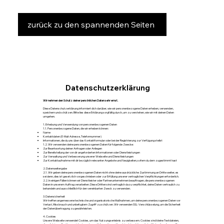
zurück zu den spannenden Seiten
Datenschutzerklärung
Wir nehmen den Schutz deiner persönlichen Daten sehr ernst.
Diese Datenschutzerklärung informiert dich darüber, wie wir personenbezogene Daten erheben, verwenden,
speichern und schützen. Bitte lies diese Erklärung sorgfältig durch, um zu verstehen, wie wir mit deinen Daten
umgehen.
1. Erhebung und Verwendung von personenbezogenen Daten
1.1. Personenbezogene Daten, die wir erheben können:
Name
Kontaktdaten (E-Mail-Adresse, Telefonnummer)
Informationen, die du uns über das Kontaktformular oder bei der Registrierung zur Verfügung stellst
1.2. Wir verwenden deine personenbezogenen Daten für folgende Zwecke:
Zur Beantwortung deiner Anfragen oder Anliegen
Zur Bereitstellung der von dir angeforderten Informationen oder Dienstleistungen
Zur Verwaltung und Verbesserung unserer Webseite und Dienstleistungen
Zur Kontaktaufnahme mit dir bezüglich relevanter Angebote und Neuigkeiten, sofern du dem zugestimmt hast
2. Datenweitergabe
2.1. Wir geben deine personenbezogenen Daten nicht ohne deine ausdrückliche Zustimmung an Dritte weiter, es
sei denn, dies ist gesetzlich vorgeschrieben oder zur Erfüllung unserer vertraglichen Verpflichtungen erforderlich.
2.2. In einigen Fällen können wir Dienstleister oder Partnerunternehmen beauftragen, die personenbezogenen
Daten in unserem Auftrag verarbeiten. Diese Dritten sind vertraglich dazu verpflichtet, deine Daten vertraulich zu
behandeln und ausschließlich für den vereinbarten Zweck zu verwenden.
3. Datensicherheit
Wir treffen angemessene technische und organisatorische Maßnahmen, um deine personenbezogenen Daten vor
Verlust, Missbrauch und unbefugtem Zugriff zu schützen. Wir verwenden SSL-Verschlüsselung, um die Sicherheit
der Datenübertragung zu gewährleisten.
4. Cookies
Unsere Webseite verwendet Cookies, um das Nutzungserlebnis zu verbessern. Cookies sind kleine Textdateien,