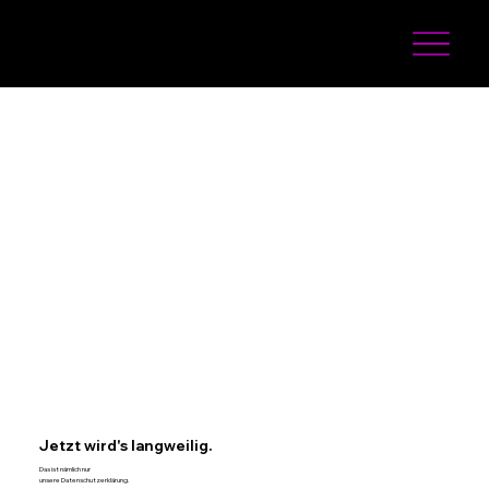
Matchmaker Marketing
Jetzt wird's langweilig.
Das ist nämlich nur
unsere Datenschutzerklärung.